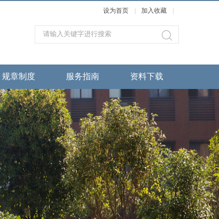
设为首页
加入收藏
|
|
规章制度
服务指南
资料下载