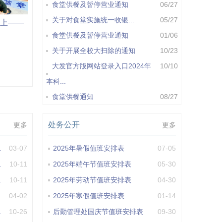
食堂供餐及暂停营业通知
06/27
关于对食堂实施统一收银...
05/27
上——
食堂供餐及暂停营业通知
01/06
关于开展全校大扫除的通知
10/23
大发官方版网站登录入口2024年
10/10
本科...
食堂供餐通知
08/27
处务公开
更多
更多
法（2...
03-07
2025年暑假值班安排表
07-05
管理办法
10-11
2025年端午节值班安排表
05-30
签证管...
10-11
2025年劳动节值班安排表
04-30
04-02
2025年寒假值班安排表
01-14
法（试行）
10-26
后勤管理处国庆节值班安排表
09-30