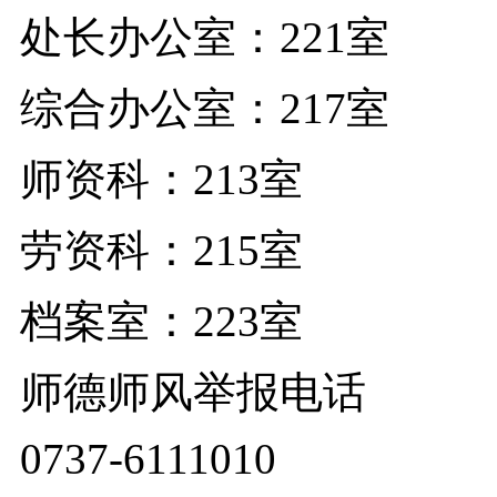
处长办公室：221室
综合办公室：217室
师资科：213室
劳资科：215室
档案室：223室
师德师风举报电话
0737-6111010