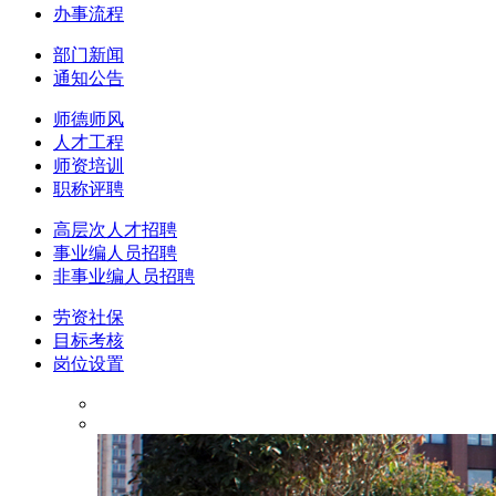
办事流程
部门新闻
通知公告
师德师风
人才工程
师资培训
职称评聘
高层次人才招聘
事业编人员招聘
非事业编人员招聘
劳资社保
目标考核
岗位设置