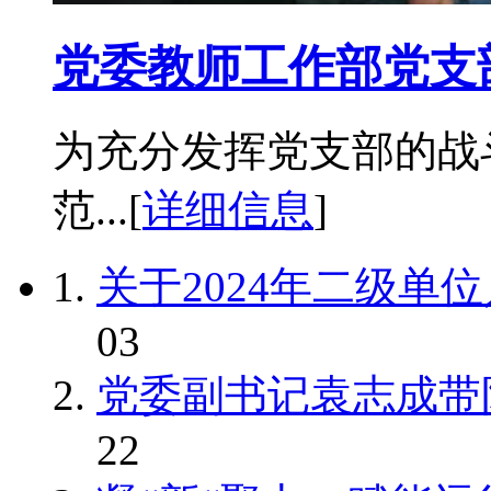
党委教师工作部党支部
为充分发挥党支部的战
范...[
详细信息
]
关于2024年二级单位
03
党委副书记袁志成带队
22