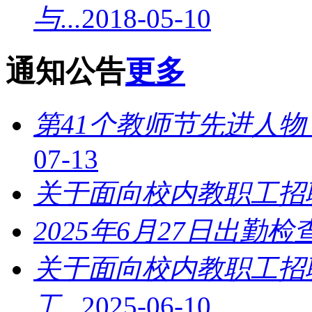
与...
2018-05-10
通知公告
更多
第41个教师节先进人
07-13
关于面向校内教职工招
2025年6月27日出勤
关于面向校内教职工招
工...
2025-06-10