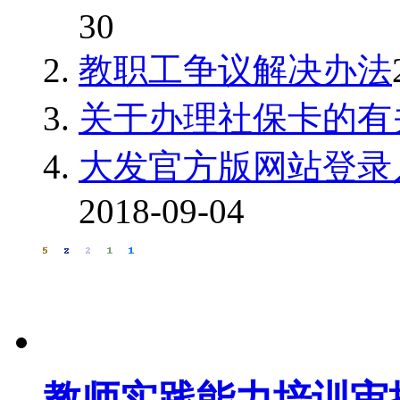
30
教职工争议解决办法
关于办理社保卡的有
大发官方版网站登录
2018-09-04
教师实践能力培训审