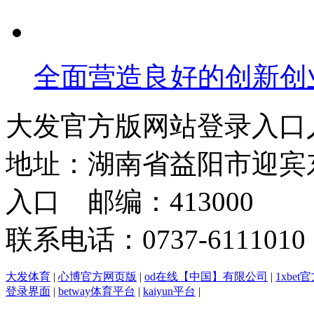
全面营造良好的创新创
大发官方版网站登录入口
地址：湖南省益阳市迎宾
入口 邮编：413000
联系电话：0737-6111010 
大发体育
|
心博官方网页版
|
od在线【中国】有限公司
|
1xbe
登录界面
|
betway体育平台
|
kaiyun平台
|