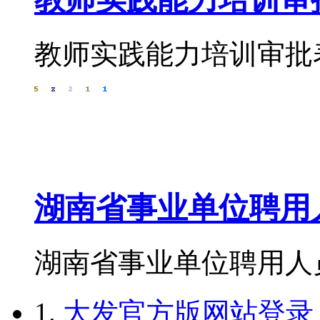
教师实践能力培训审批表2
湖南省事业单位聘用
湖南省事业单位聘用人
大发官方版网站登录