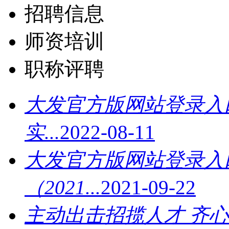
招聘信息
师资培训
职称评聘
大发官方版网站登录入口
实...
2022-08-11
大发官方版网站登录入
（2021...
2021-09-22
主动出击招揽人才 齐