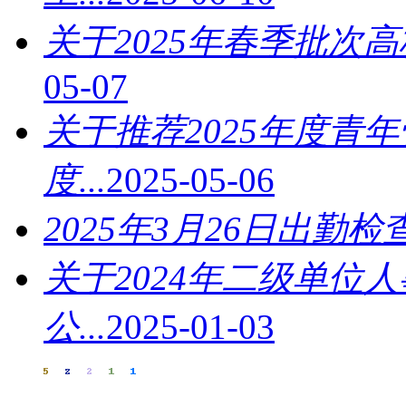
关于2025年春季批次
05-07
关于推荐2025年度青年
度...
2025-05-06
2025年3月26日出勤
关于2024年二级单位
公...
2025-01-03