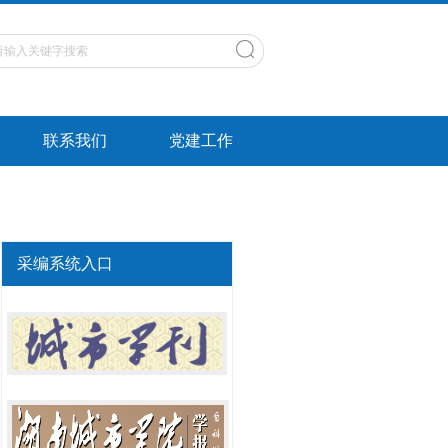
联系我们
党建工作
采编系统入口