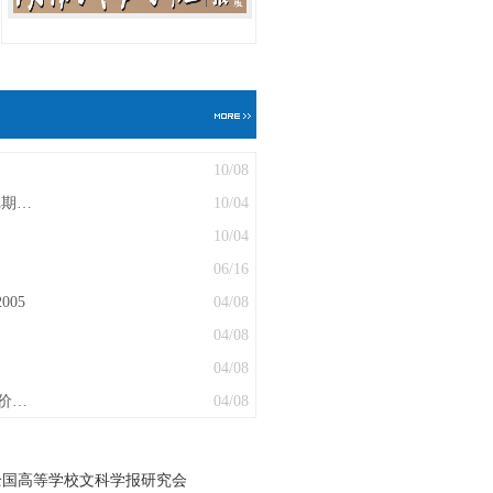
10/08
国家新闻出版署关于印发《报纸期刊质量管理规定》的通知
10/04
定
10/04
06/16
005
04/08
04/08
04/08
中国学术期刊(光盘版)检索与评价数据规范
04/08
全国高等学校文科学报研究会