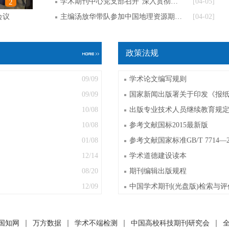
学术期刊中心党支部召开“深入贯彻中央…
[04-05]
2
3
会议
主编汤放华带队参加中国地理资源期刊集…
[04-02]
政策法规
09/09
学术论文编写规则
09/09
10/08
出版专业技术人员继续教育规
10/08
参考文献国标2015最新版
01/08
参考文献国家标准GB/T 7714—2
12/14
学术道德建设读本
08/20
期刊编辑出版规程
12/09
国知网
万方数据
学术不端检测
中国高校科技期刊研究会