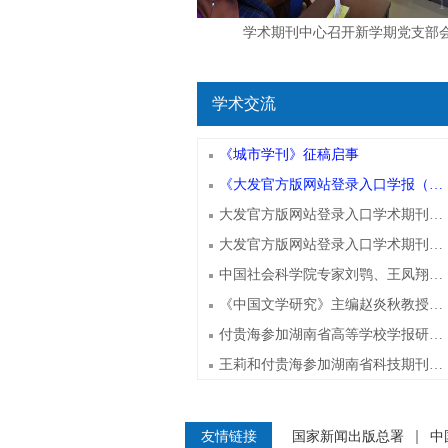
1
学术期刊中心召开新学期党支部
学术交流
《城市学刊》征稿启事
《大发官方版网站登录入口学报（自然科学版)》征稿启事
大发官方版网站登录入口学术期刊中心主任王莉教授率队参加期刊数字化发展论坛
大发官方版网站登录入口学术期刊中心主任王莉教授一行赴海南大学学报编辑部调研学习
中国社会科学院专家刘鹗、王凤翔来校讲座
《中国文学研究》主编赵炎秋教授莅临学术期刊中心交流座谈
付贵海参加湖南省高等学校学报研究会理工科（含医学）学报专业委员会经验交流会议
王莉和付贵海参加湖南省科技期刊编辑学会2020年学术年会
友情链接
国家新闻出版总署
中